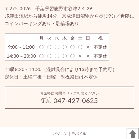
〒275-0026 千葉県習志野市谷津2-4-29
JR津田沼駅から徒歩14分、京成津田沼駅から徒歩9分／近隣に
コインパーキングあり・駐輪場あり
月
火
水
木
金
土
日
祝
9:00～11:00
〇
〇
〇
〇
〇
〇
×
不定休
14:30～20:00
〇
〇
〇
〇
〇
×
×
不定休
土曜 8:30～11:30（混雑具合により13時まで予約可）
定休日：土曜午後・日曜 ※祝祭日は不定休
お気軽にお問合せ・ご相談ください
047-427-0625
パソコン
｜モバイル