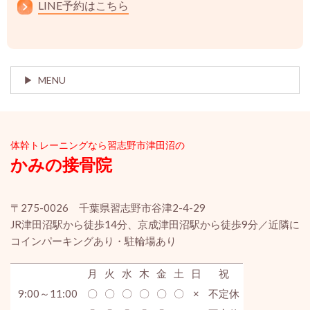
LINE予約はこちら
MENU
体幹ト
レーニングなら習志野市津田沼の
かみの接骨院
〒275-0026 千葉県習志野市谷津2-4-29
JR津田沼駅から徒歩14分、京成津田沼駅から徒歩9分／近隣に
コインパーキングあり・駐輪場あり
月
火
水
木
金
土
日
祝
9:00～11:00
〇
〇
〇
〇
〇
〇
×
不定休