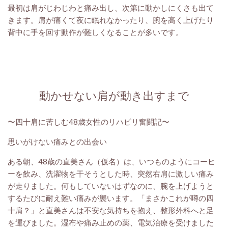
最初は肩がじわじわと痛み出し、次第に動かしにくさも出て
きます。肩が痛くて夜に眠れなかったり、腕を高く上げたり
背中に手を回す動作が難しくなることが多いです。
動かせない肩が動き出すまで
〜四十肩に苦しむ48歳女性のリハビリ奮闘記〜
思いがけない痛みとの出会い
ある朝、48歳の直美さん（仮名）は、いつものようにコーヒ
ーを飲み、洗濯物を干そうとした時、突然右肩に激しい痛み
が走りました。何もしていないはずなのに、腕を上げようと
するたびに耐え難い痛みが襲います。「まさかこれが噂の四
十肩？」と直美さんは不安な気持ちを抱え、整形外科へと足
を運びました。湿布や痛み止めの薬、電気治療を受けました