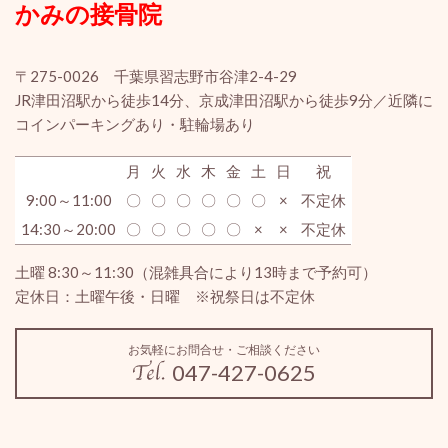
かみの接骨院
〒275-0026 千葉県習志野市谷津2-4-29
JR津田沼駅から徒歩14分、京成津田沼駅から徒歩9分／近隣に
コインパーキングあり・駐輪場あり
月
火
水
木
金
土
日
祝
9:00～11:00
〇
〇
〇
〇
〇
〇
×
不定休
14:30～20:00
〇
〇
〇
〇
〇
×
×
不定休
土曜 8:30～11:30（混雑具合により13時まで予約可）
定休日：土曜午後・日曜 ※祝祭日は不定休
お気軽にお問合せ・ご相談ください
047-427-0625