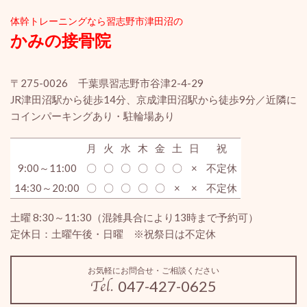
体幹ト
レーニングなら習志野市津田沼の
かみの接骨院
〒275-0026 千葉県習志野市谷津2-4-29
JR津田沼駅から徒歩14分、京成津田沼駅から徒歩9分／近隣に
コインパーキングあり・駐輪場あり
月
火
水
木
金
土
日
祝
9:00～11:00
〇
〇
〇
〇
〇
〇
×
不定休
14:30～20:00
〇
〇
〇
〇
〇
×
×
不定休
土曜 8:30～11:30（混雑具合により13時まで予約可）
定休日：土曜午後・日曜 ※祝祭日は不定休
お気軽にお問合せ・ご相談ください
047-427-0625