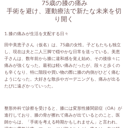
75歳の膝の痛み
手術を避け、運動療法で新たな未来を切
り開く
1. 膝の痛みが生活を支配する日々
田中美恵子さん（仮名）は、75歳の女性。子どもたちも独立
し、現在は夫と二人三脚で穏やかな日常を送っている。美恵
子さんは、数年前から膝に違和感を覚え始め、その後徐々に
痛みが強くなった。最初は軽い痛みだったが、段々と歩くの
も辛くなり、特に階段や買い物の際に膝の内側がひどく痛む
ようになった。大好きな散歩やガーデニングも、痛みが出る
たびに遠ざかっていった。
整形外科で診察を受けると、膝には変形性膝関節症（OA）が
進行しており、膝の骨が擦れて痛みが出ているとのこと。医
師からは、「手術を考える時期かもしれません」と言われ、