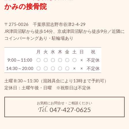
かみの接骨院
〒275-0026 千葉県習志野市谷津2-4-29
JR津田沼駅から徒歩14分、京成津田沼駅から徒歩9分／近隣に
コインパーキングあり・駐輪場あり
月
火
水
木
金
土
日
祝
9:00～11:00
〇
〇
〇
〇
〇
〇
×
不定休
14:30～20:00
〇
〇
〇
〇
〇
×
×
不定休
土曜 8:30～11:30（混雑具合により13時まで予約可）
定休日：土曜午後・日曜 ※祝祭日は不定休
お気軽にお問合せ・ご相談ください
047-427-0625