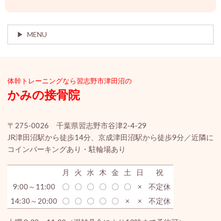
MENU
体幹ト
レーニングなら習志野市津田沼の
かみの接骨院
〒275-0026 千葉県習志野市谷津2-4-29
JR津田沼駅から徒歩14分、京成津田沼駅から徒歩9分／近隣に
コインパーキングあり・駐輪場あり
月
火
水
木
金
土
日
祝
9:00～11:00
〇
〇
〇
〇
〇
〇
×
不定休
14:30～20:00
〇
〇
〇
〇
〇
×
×
不定休