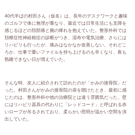
40代半ばの村田さん（仮名）は、長年のデスクワークと趣味
のゴルフで体に無理が重なり、最近では日常生活にも支障を
感じるほどの頚部痛と腕の痺れを抱えていた。整形外科では
頚椎症性神経根症の診断がつき、湿布や電気治療、さらには
リハビリも行ったが、痛みはなかなか改善しない。それどこ
ろか、仕事で重いファイルを持ち上げるのも辛くなり、夜も
熟睡できない日が増えていた。
そんな時、友人に紹介されて訪れたのが「かみの接骨院」だ
った。
村田
さんがかみの接骨院の扉を開けたとき、最初に感
じたのは、整形外科や他の治療院とは違う雰囲気だった。壁
にはリハビリ器具の代わりに「レッドコード」と呼ばれる赤
いロープが吊るされており、柔らかい照明が温かい空間を演
出していた。