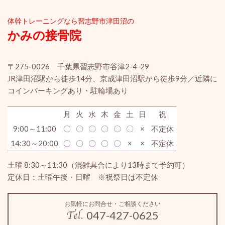
体幹ト
レーニングなら習志野市津田沼の
かみの接骨院
〒275-0026 千葉県習志野市谷津2-4-29
JR津田沼駅から徒歩14分、京成津田沼駅から徒歩9分／近隣に
コインパーキングあり・駐輪場あり
月
火
水
木
金
土
日
祝
9:00～11:00
〇
〇
〇
〇
〇
〇
×
不定休
14:30～20:00
〇
〇
〇
〇
〇
×
×
不定休
土曜 8:30～11:30（混雑具合により13時まで予約可）
定休日：土曜午後・日曜 ※祝祭日は不定休
お気軽にお問合せ・ご相談ください
047-427-0625