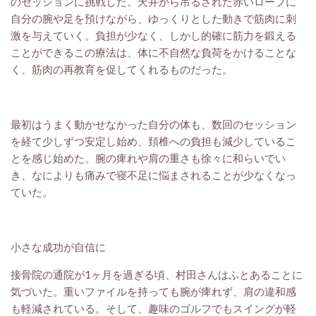
のセッションに挑戦した。天井から吊るされた赤いロープに
自分の腕や足を預けながら、ゆっくりとした動きで筋肉に刺
激を与えていく。負担が少なく、しかし的確に筋力を鍛える
ことができるこの療法は、体に不自然な負荷をかけることな
く、筋肉の再教育を促してくれるものだった。
最初はうまく動かせなかった自分の体も、数回のセッション
を経て少しずつ安定し始め、頚椎への負担も減少しているこ
とを感じ始めた。腕の痺れや肩の重さも徐々に和らいでい
き、なによりも痛みで寝不足に悩まされることが少なくなっ
ていた。
小さな成功が自信に
接骨院の通院が1ヶ月を過ぎる頃、
村田
さんはふとあることに
気づいた。重いファイルを持っても腕が痺れず、肩の違和感
も軽減されている。そして、趣味のゴルフでもスイングが軽